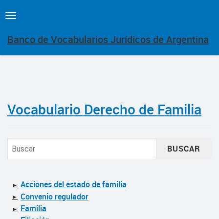
Toggle
navigation
Banco de Vocabularios Jurídicos de Argentina
Vocabulario Derecho de Familia
BUSCAR
Acciones del estado de familia
►
Convenio regulador
►
Familia
►