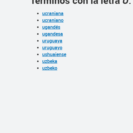
Términos con la letra
U
:
ucraniana
ucraniano
ugandés
ugandesa
uruguaya
uruguayo
ushuaiense
uzbeka
uzbeko