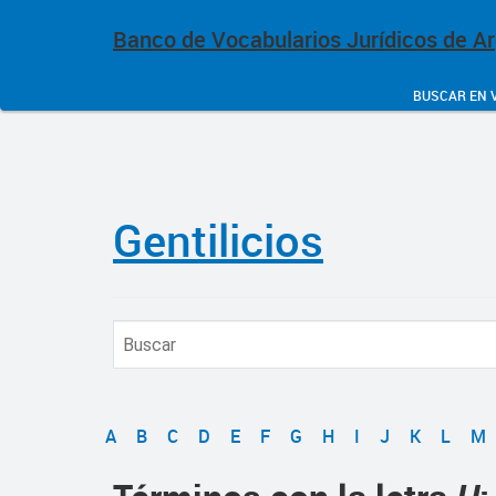
Banco de Vocabularios Jurídicos de A
BUSCAR EN 
Gentilicios
A
B
C
D
E
F
G
H
I
J
K
L
M