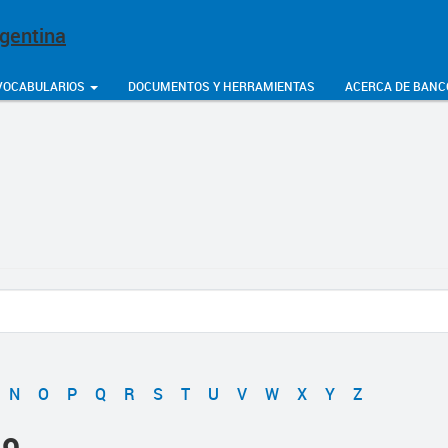
rgentina
VOCABULARIOS
DOCUMENTOS Y HERRAMIENTAS
ACERCA DE BANC
N
O
P
Q
R
S
T
U
V
W
X
Y
Z