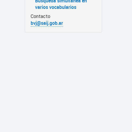
Búsqueda simultánea en
varios vocabularios
Contacto
bvj@saij.gob.ar