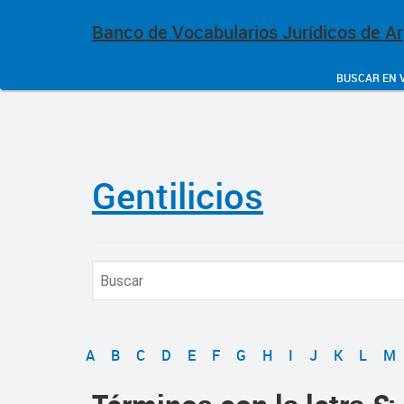
Banco de Vocabularios Jurídicos de A
BUSCAR EN 
Gentilicios
A
B
C
D
E
F
G
H
I
J
K
L
M