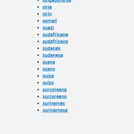
singapurense
siria
sirio
somalí
suazi
sudafricana
sudafricano
sudanés
sudanesa
sueca
sueco
suiza
suizo
surcoreana
surcoreano
surinamés
surinamesa