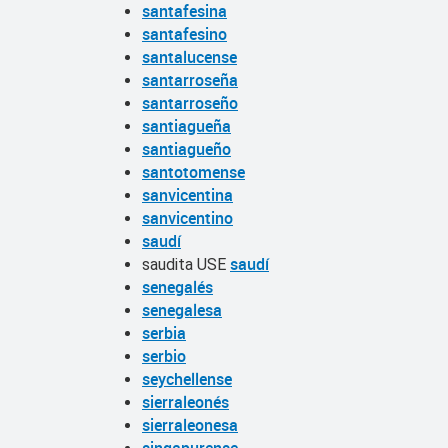
santafesina
santafesino
santalucense
santarroseña
santarroseño
santiagueña
santiagueño
santotomense
sanvicentina
sanvicentino
saudí
saudí
saudita USE
senegalés
senegalesa
serbia
serbio
seychellense
sierraleonés
sierraleonesa