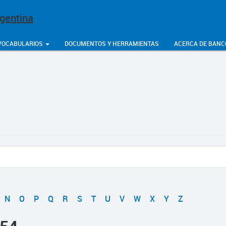
rgentina
VOCABULARIOS
DOCUMENTOS Y HERRAMIENTAS
ACERCA DE BANC
N
O
P
Q
R
S
T
U
V
W
X
Y
Z