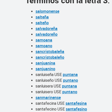
Términos con la letra
S
:
salomonense
salteña
salteño
salvadoreña
salvadoreño
samoana
samoano
sancristobaleña
sancristobaleño
sanjuanina
sanjuanino
puntana
sanluiseña USE
puntano
sanluiseño USE
puntana
sanluisera USE
puntano
sanluisero USE
sanmarinense
santafesina
santafecina USE
santafesino
santafecino USE