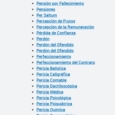
Pensión por Fallecimiento
Pensiones
Per Saltum
Percepción de Frutos
Percepción de la Remuneración
Pérdida de Confianza
Perdón
Perdón del Ofendido
Perdón del Ofendido
Perfeccionamiento
Perfeccionamiento del Contrato
Pericia Balística
Pericia Caligráfica
Pericia Contable
Pericia Dactiloscópica
Pericia Médica
Pericia Psicológica
Pericia Psiquiátrica
Pericia Química