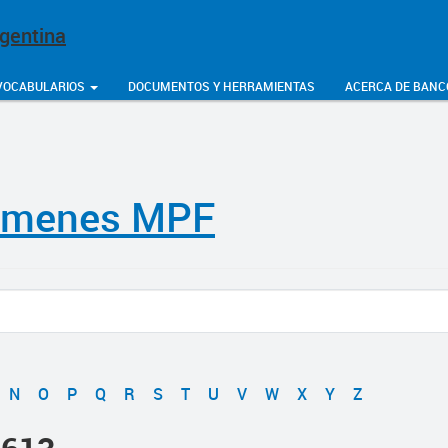
rgentina
VOCABULARIOS
DOCUMENTOS Y HERRAMIENTAS
ACERCA DE BANC
amenes MPF
N
O
P
Q
R
S
T
U
V
W
X
Y
Z