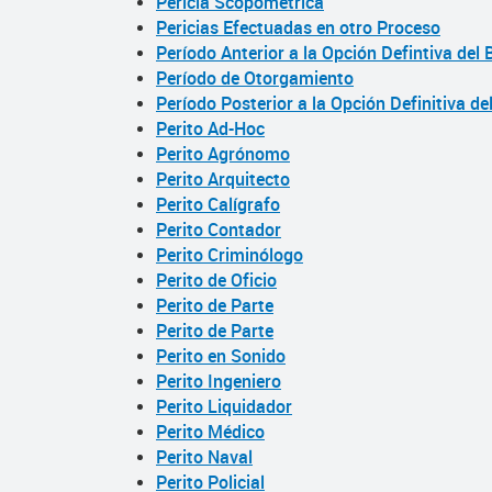
Pericia Scopométrica
Pericias Efectuadas en otro Proceso
Período Anterior a la Opción Defintiva del 
Período de Otorgamiento
Período Posterior a la Opción Definitiva de
Perito Ad-Hoc
Perito Agrónomo
Perito Arquitecto
Perito Calígrafo
Perito Contador
Perito Criminólogo
Perito de Oficio
Perito de Parte
Perito de Parte
Perito en Sonido
Perito Ingeniero
Perito Liquidador
Perito Médico
Perito Naval
Perito Policial