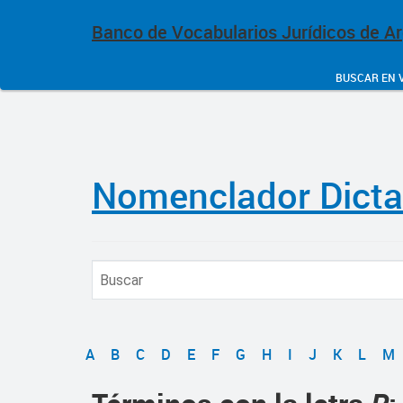
Banco de Vocabularios Jurídicos de A
BUSCAR EN 
Nomenclador Dict
A
B
C
D
E
F
G
H
I
J
K
L
M