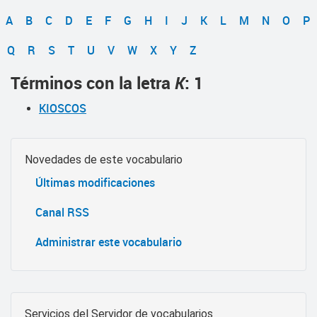
A
B
C
D
E
F
G
H
I
J
K
L
M
N
O
P
Q
R
S
T
U
V
W
X
Y
Z
Términos con la letra
K
: 1
KIOSCOS
Novedades de este vocabulario
Últimas modificaciones
Canal RSS
Administrar este vocabulario
Servicios del Servidor de vocabularios