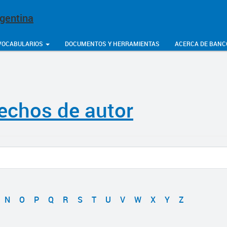
rgentina
VOCABULARIOS
DOCUMENTOS Y HERRAMIENTAS
ACERCA DE BANC
echos de autor
N
O
P
Q
R
S
T
U
V
W
X
Y
Z