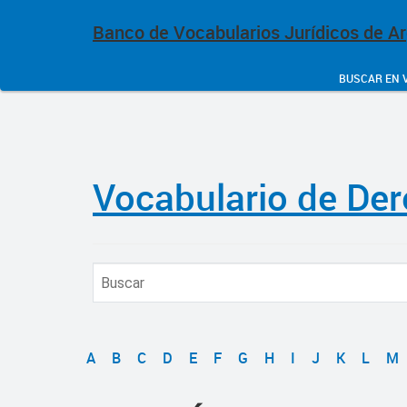
Banco de Vocabularios Jurídicos de A
BUSCAR EN 
Vocabulario de Der
A
B
C
D
E
F
G
H
I
J
K
L
M