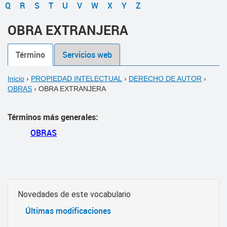
Q
R
S
T
U
V
W
X
Y
Z
OBRA EXTRANJERA
Término
Servicios web
Inicio
›
PROPIEDAD INTELECTUAL
›
DERECHO DE AUTOR
›
OBRAS
›
OBRA EXTRANJERA
Términos más generales:
OBRAS
Novedades de este vocabulario
Últimas modificaciones