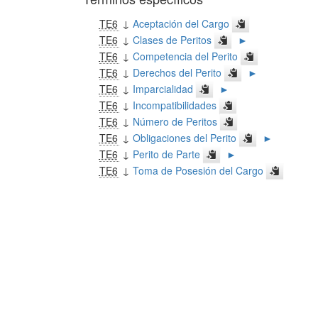
TE6
↓
Aceptación del Cargo
TE6
↓
Clases de Peritos
►
TE6
↓
Competencia del Perito
TE6
↓
Derechos del Perito
►
TE6
↓
Imparcialidad
►
TE6
↓
Incompatibilidades
TE6
↓
Número de Peritos
TE6
↓
Obligaciones del Perito
►
TE6
↓
Perito de Parte
►
TE6
↓
Toma de Posesión del Cargo