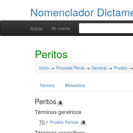
Nomenclador Dicta
Inicio
Mi cuenta
Peritos
Inicio
Procesal Penal
General
Prueba
Término
Metadatos
Peritos
Términos genéricos
TG
↑
Prueba Pericial
Términos específicos