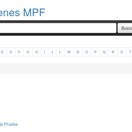
menes MPF
D
E
F
G
H
I
J
L
M
N
O
P
Q
R
S
T
 la Prueba