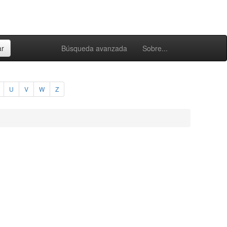
Búsqueda avanzada
Sobre...
U
V
W
Z