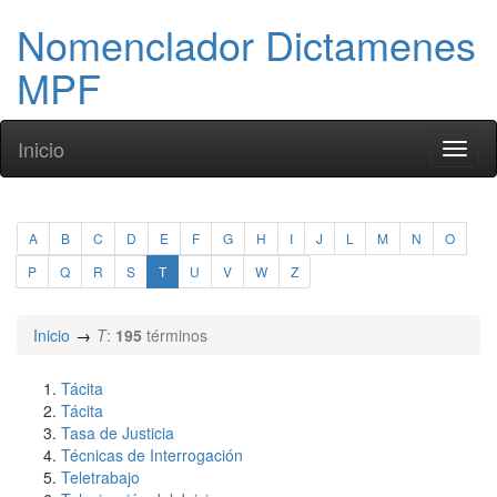
Nomenclador Dictamenes
MPF
Inicio
Toggl
naviga
A
B
C
D
E
F
G
H
I
J
L
M
N
O
P
Q
R
S
T
U
V
W
Z
Inicio
T
:
195
términos
Tácita
Tácita
Tasa de Justicia
Técnicas de Interrogación
Teletrabajo