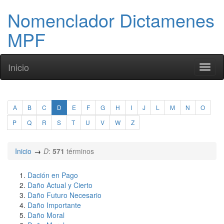
Nomenclador Dictamenes
MPF
Inicio
Toggl
naviga
A
B
C
D
E
F
G
H
I
J
L
M
N
O
P
Q
R
S
T
U
V
W
Z
Inicio
D
:
571
términos
Dación en Pago
Daño Actual y Cierto
Daño Futuro Necesario
Daño Importante
Daño Moral