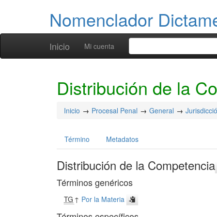
Nomenclador Dicta
Inicio
Mi cuenta
Distribución de la 
Inicio
Procesal Penal
General
Jurisdicc
Término
Metadatos
Distribución de la Competencia
Términos genéricos
TG
↑
Por la Materia
Términos específicos