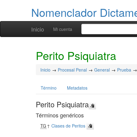
Nomenclador Dicta
Inicio
Mi cuenta
Perito Psiquiatra
Inicio
Procesal Penal
General
Prueba
Término
Metadatos
Perito Psiquiatra
Términos genéricos
TG
↑
Clases de Peritos