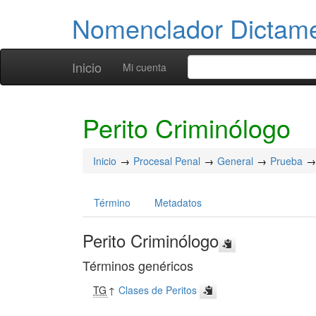
Nomenclador Dicta
Inicio
Mi cuenta
Perito Criminólogo
Inicio
Procesal Penal
General
Prueba
Término
Metadatos
Perito Criminólogo
Términos genéricos
TG
↑
Clases de Peritos