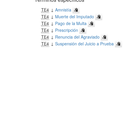
TE4
↓
Amnistía
TE4
↓
Muerte del Imputado
TE4
↓
Pago de la Multa
TE4
↓
Prescripción
TE4
↓
Renuncia del Agraviado
TE4
↓
Suspensión del Juicio a Prueba