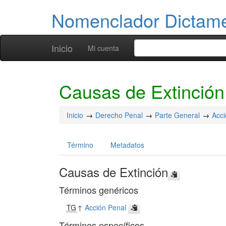
Nomenclador Dicta
Inicio
Mi cuenta
Causas de Extinción
Inicio
Derecho Penal
Parte General
Acci
Término
Metadatos
Causas de Extinción
Términos genéricos
TG
↑
Acción Penal
Términos específicos