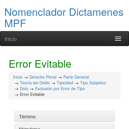
Nomenclador Dictamenes
MPF
Inicio
Toggl
naviga
Error Evitable
Inicio
Derecho Penal
Parte General
Teoría del Delito
Tipicidad
Tipo Subjetivo
Dolo
Exclusión por Error de Tipo
Error Evitable
Término