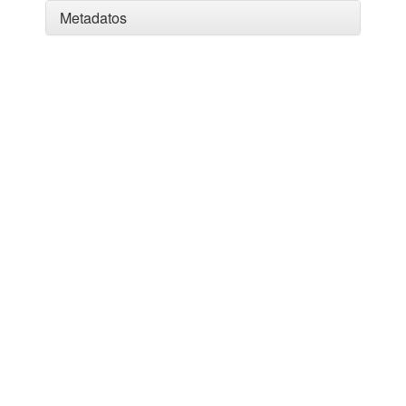
Metadatos