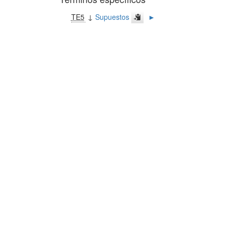
TE5
↓
Supuestos
►