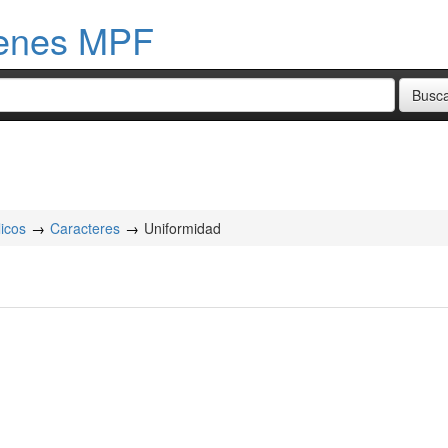
menes MPF
licos
Caracteres
Uniformidad