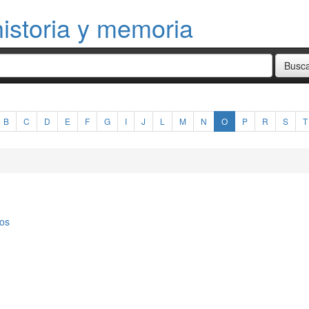
istoria y memoria
B
C
D
E
F
G
I
J
L
M
N
O
P
R
S
T
os