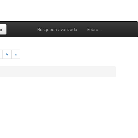
Búsqueda avanzada
Sobre...
V
«