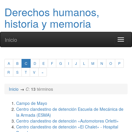
Derechos humanos,
historia y memoria
Inicio
Toggl
naviga
A
B
C
D
E
F
G
I
J
L
M
N
O
P
R
S
T
V
«
Inicio
C
:
13
términos
Campo de Mayo
Centro clandestino de detención Escuela de Mecánica de
la Armada (ESMA)
Centro clandestino de detención «Automotores Orletti»
Centro clandestino de detención «El Chalet» - Hospital