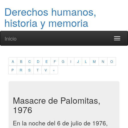
Derechos humanos,
historia y memoria
Inicio
Toggl
naviga
A
B
C
D
E
F
G
I
J
L
M
N
O
P
R
S
T
V
«
Masacre de Palomitas,
1976
En la noche del 6 de julio de 1976,