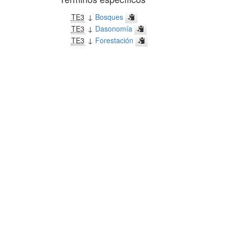
TE3
↓
Bosques
TE3
↓
Dasonomía
TE3
↓
Forestación