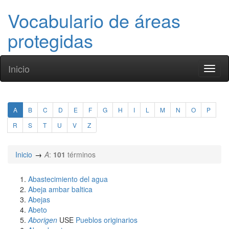
Vocabulario de áreas
protegidas
Inicio
Toggl
naviga
A
B
C
D
E
F
G
H
I
L
M
N
O
P
R
S
T
U
V
Z
Inicio
A
:
101
términos
Abastecimiento del agua
Abeja ambar baltica
Abejas
Abeto
Aborigen
USE
Pueblos originarios