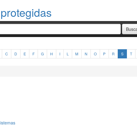
 protegidas
C
D
E
F
G
H
I
L
M
N
O
P
R
S
T
sistemas