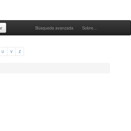
Búsqueda avanzada
Sobre...
U
V
Z