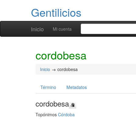
Gentilicios
Inicio
Mi cuenta
cordobesa
Inicio
cordobesa
Término
Metadatos
cordobesa
Topónimos
Córdoba