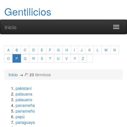
Gentilicios
Inicio
Toggl
naviga
A
B
C
D
E
F
G
H
I
J
K
L
M
N
O
P
Q
R
S
T
U
V
Y
Z
Inicio
P
:
23
términos
pakistaní
palauana
palauano
panameña
panameño
papú
paraguaya