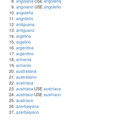
angolana
USE
angoleña
angolano
USE
angoleño
angoleña
angoleño
antiguana
antiguano
argelina
argelino
argentina
argentino
armenia
armenio
australiana
australiano
austríaca
austriaca
USE
austríaca
austriaco
USE
austríaco
austríaco
azerbaiyana
azerbaiyano