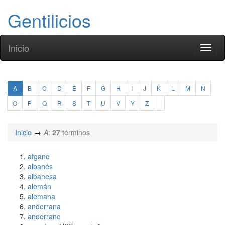
Gentilicios
Inicio
Toggl
naviga
A
B
C
D
E
F
G
H
I
J
K
L
M
N
O
P
Q
R
S
T
U
V
Y
Z
Inicio
A
:
27
términos
afgano
albanés
albanesa
alemán
alemana
andorrana
andorrano