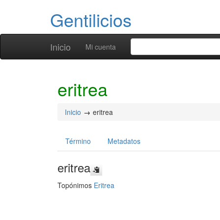
Gentilicios
Inicio
Mi cuenta
eritrea
Inicio
eritrea
Término
Metadatos
eritrea
Topónimos
Eritrea