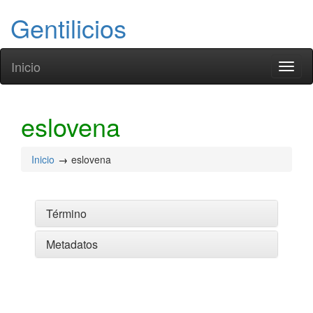
Gentilicios
Inicio
Toggl
naviga
eslovena
Inicio
eslovena
Término
Metadatos