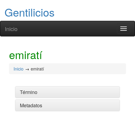
Gentilicios
Inicio
Toggl
naviga
emiratí
Inicio
emiratí
Término
Metadatos