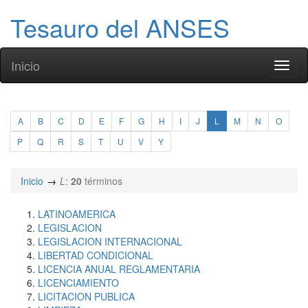
Tesauro del ANSES
Inicio
Toggl
naviga
A
B
C
D
E
F
G
H
I
J
L
M
N
O
P
Q
R
S
T
U
V
Y
Inicio
L
:
20
términos
LATINOAMERICA
LEGISLACION
LEGISLACION INTERNACIONAL
LIBERTAD CONDICIONAL
LICENCIA ANUAL REGLAMENTARIA
LICENCIAMIENTO
LICITACION PUBLICA