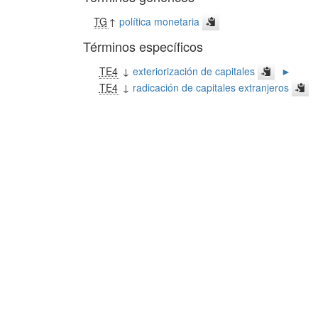
TG
↑
política monetaria
Términos específicos
TE4
↓
exteriorización de capitales
►
TE4
↓
radicación de capitales extranjeros