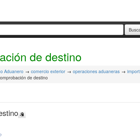
ción de destino
o Aduanero
comercio exterior
operaciones aduaneras
impor
comprobación de destino
estino
o