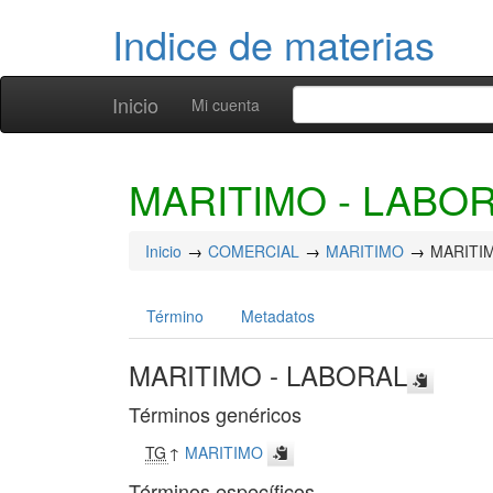
Indice de materias
Inicio
Mi cuenta
MARITIMO - LABO
Inicio
COMERCIAL
MARITIMO
MARITI
Término
Metadatos
MARITIMO - LABORAL
Términos genéricos
TG
↑
MARITIMO
Términos específicos