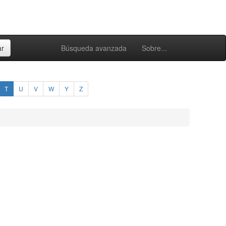
Búsqueda avanzada
Sobre...
T
U
V
W
Y
Z