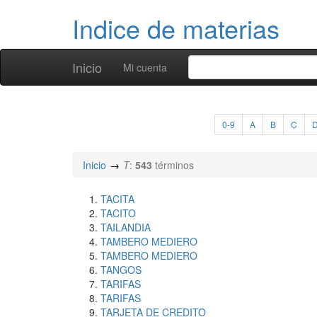
Indice de materias
Inicio
Mi cuenta
0-9
A
B
C
Inicio
T
:
543
términos
TACITA
TACITO
TAILANDIA
TAMBERO MEDIERO
TAMBERO MEDIERO
TANGOS
TARIFAS
TARIFAS
TARJETA DE CREDITO