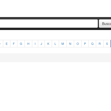
D
E
F
G
H
I
J
K
L
M
N
O
P
Q
R
S