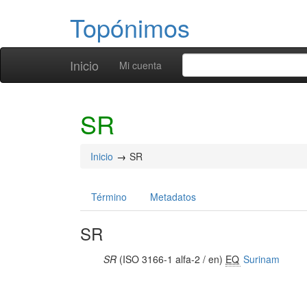
Topónimos
Inicio
Mi cuenta
SR
Inicio
SR
Término
Metadatos
SR
SR
(ISO 3166-1 alfa-2 / en)
EQ
Surinam