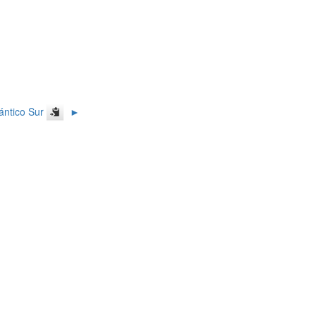
lántico Sur
►