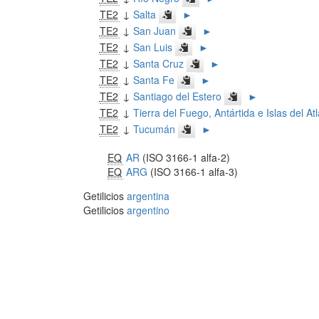
TE2
↓
Salta
►
TE2
↓
San Juan
►
TE2
↓
San Luis
►
TE2
↓
Santa Cruz
►
TE2
↓
Santa Fe
►
TE2
↓
Santiago del Estero
►
TE2
↓
Tierra del Fuego, Antártida e Islas del At
TE2
↓
Tucumán
►
EQ
AR
(ISO 3166-1 alfa-2)
EQ
ARG
(ISO 3166-1 alfa-3)
Getilicios
argentina
Getilicios
argentino