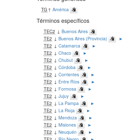
TG
↑
América
Términos específicos
TEC2
↓
Buenos Aires
TE2
↓
Buenos Aires (Provincia)
►
TE2
↓
Catamarca
►
TE2
↓
Chaco
►
TE2
↓
Chubut
►
TE2
↓
Córdoba
►
TE2
↓
Corrientes
►
TE2
↓
Entre Ríos
►
TE2
↓
Formosa
►
TE2
↓
Jujuy
►
TE2
↓
La Pampa
►
TE2
↓
La Rioja
►
TE2
↓
Mendoza
►
TE2
↓
Misiones
►
TE2
↓
Neuquén
►
TE2
↓
Río Negro
►