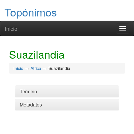
Topónimos
Inicio
Toggl
naviga
Suazilandia
Inicio
África
Suazilandia
Término
Metadatos