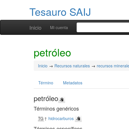
Tesauro SAIJ
Inicio
Mi cuenta
petróleo
Inicio
Recursos naturales
recursos mineral
Término
Metadatos
petróleo
Términos genéricos
TG
↑
hidrocarburos
Términos específicos