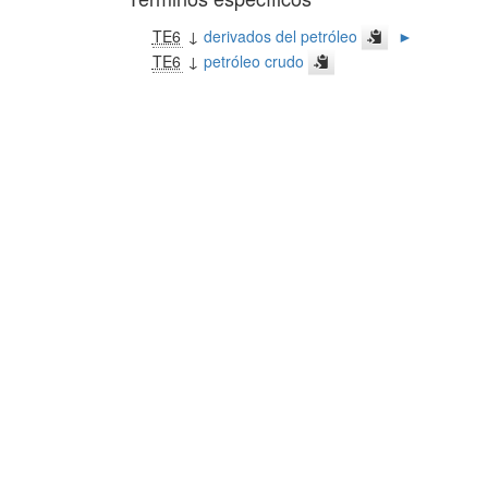
TE6
↓
derivados del petróleo
►
TE6
↓
petróleo crudo