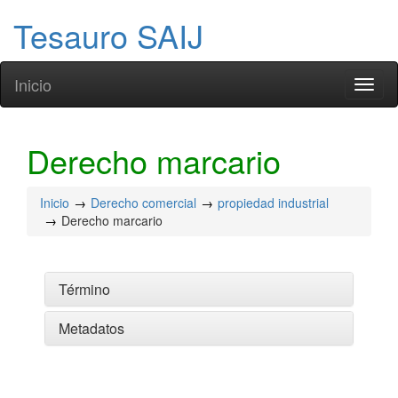
Tesauro SAIJ
Inicio
Toggl
naviga
Derecho marcario
Inicio
Derecho comercial
propiedad industrial
Derecho marcario
Término
Metadatos