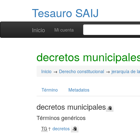
Tesauro SAIJ
Inicio
Mi cuenta
decretos municipale
Inicio
Derecho constitucional
jerarquía de l
Término
Metadatos
decretos municipales
Términos genéricos
TG
↑
decretos