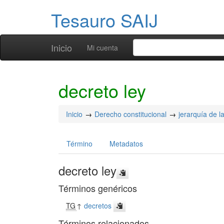
Tesauro SAIJ
Inicio
Mi cuenta
decreto ley
Inicio
Derecho constitucional
jerarquía de l
Término
Metadatos
decreto ley
Términos genéricos
TG
↑
decretos
Términos relacionados