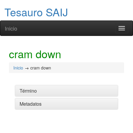
Tesauro SAIJ
Inicio
Toggl
naviga
cram down
Inicio
cram down
Término
Metadatos