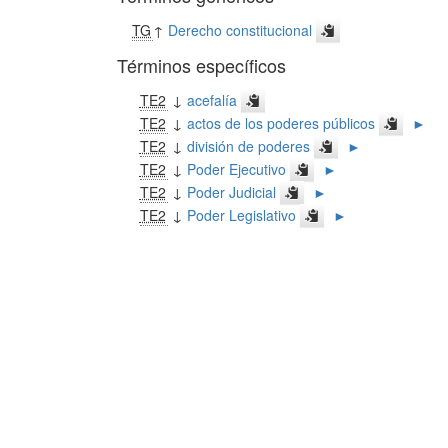
TG
↑
Derecho constitucional
Términos específicos
TE2
↓
acefalía
TE2
↓
actos de los poderes públicos
►
TE2
↓
división de poderes
►
TE2
↓
Poder Ejecutivo
►
TE2
↓
Poder Judicial
►
TE2
↓
Poder Legislativo
►