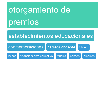
otorgamiento de
premios
establecimientos educacionales
conmemoraciones
carrera docente
idioma
becas
financiamiento educativo
música
censos
archivos