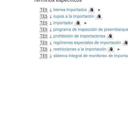
TE5
↓
bienes importados
►
TE5
↓
cupos a la importación
TE5
↓
importador
►
TE5
↓
programa de inspección de preembarque
TE5
↓
prohibición de importaciones
TE5
↓
regímenes especiales de importación
TE5
↓
restricciones a la importación
►
TE5
↓
sistema integral de monitoreo de import