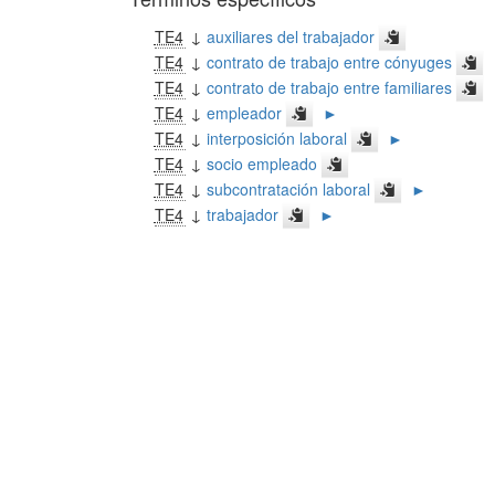
TE4
↓
auxiliares del trabajador
TE4
↓
contrato de trabajo entre cónyuges
TE4
↓
contrato de trabajo entre familiares
TE4
↓
empleador
►
TE4
↓
interposición laboral
►
TE4
↓
socio empleado
TE4
↓
subcontratación laboral
►
TE4
↓
trabajador
►