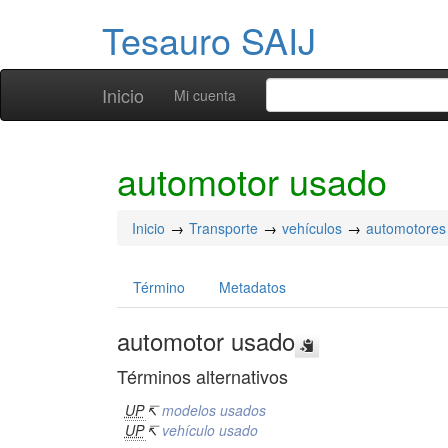
Tesauro SAIJ
Inicio
Mi cuenta
automotor usado
Inicio
Transporte
vehículos
automotores
Término
Metadatos
automotor usado
Términos alternativos
UP
↸
modelos usados
UP
↸
vehículo usado