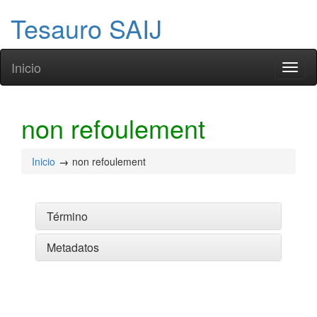
Tesauro SAIJ
Inicio
Toggl
naviga
non refoulement
Inicio
non refoulement
Término
Metadatos